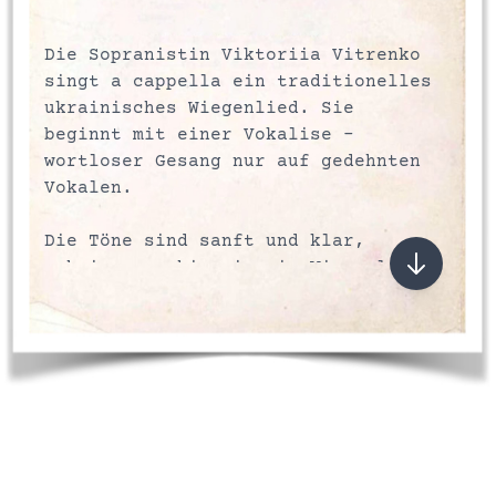
Die Sopranistin Viktoriia Vitrenko
singt a cappella ein traditionelles
ukrainisches Wiegenlied. Sie
beginnt mit einer Vokalise –
wortloser Gesang nur auf gedehnten
Vokalen.
Die Töne sind sanft und klar,
schwingen ruhig wie ein Wiegenlied.
Zwischen den Phrasen ist ihre
bewusste, tiefe Atmung hörbar.
Die Stimme bleibt in mittlerer
Lage, jede Phrase endet weich. Der
Gesang wirkt schwebend, fast wie
ein Summen.